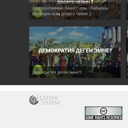
Демократиянын башаттары - байыркы
замандан жаңы доорго чейин 2
Демократия деген эмне 1