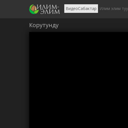
ВидеоСабактар
Илим элим ту
Корутунду