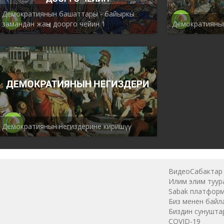
Демократиянын башаттары - байыркы
замандан жаңы доорго чейин 1
Демократиянын
Демократиянын негиздерине киришүү
ВидеоСабактар
Илим элим туур
Sabak платфор
Биз менен байл
Биздин сунушта
COVID-19