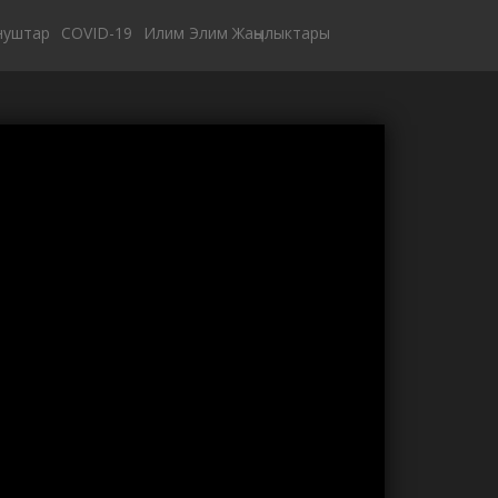
нуштар
COVID-19
Илим Элим Жаңылыктары