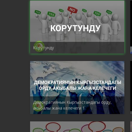
Корутунду
Демократиянын Кыргызстандагы орду,
акыбалы жана келечеги 1