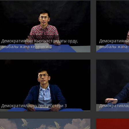
Демократиянын Кыргызстандагы орду,
Демократиянын
акыбалы жана келечеги 3
акыбалы жана 
Демократиялашуу процесстери 3
Демократиялаш