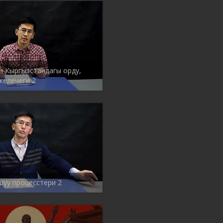
 Кыргызстандагы орду,
келечеги 2
уу процесстери 2