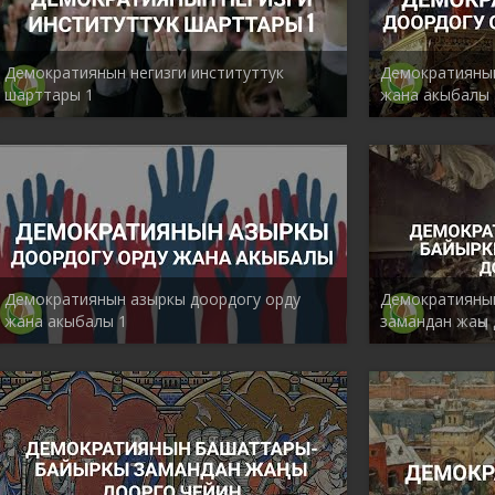
Демократиянын негизги институттук
Демократиянын
шарттары 1
жана акыбалы 
Демократиянын азыркы доордогу орду
Демократияны
жана акыбалы 1
замандан жаңы 