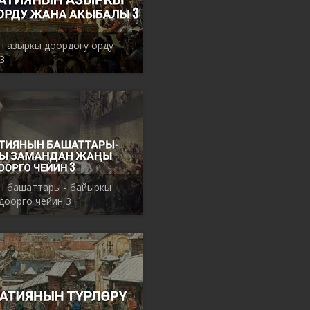
 азыркы доордогу орду
3
н башаттары - байыркы
доорго чейин 3