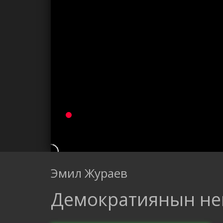
Эмил Жураев
Демократиянын не