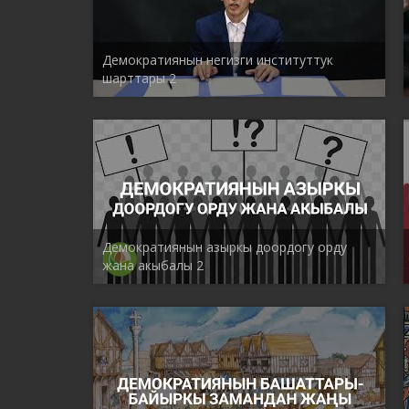
Демократиянын негизги институттук
шарттары 2
Демократиянын азыркы доордогу орду
жана акыбалы 2