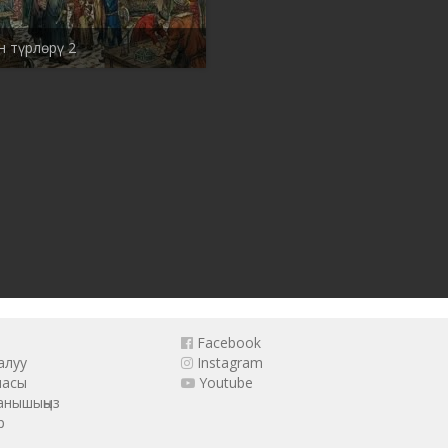
 түрлѳрү 2
Facebook
алуу
Instagram
масы
Youtube
анышыңыз
р