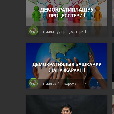
Демократиялашуу процесстери 1
Демократиялык башкаруу жана жаран 1