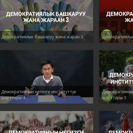
Демократиялык башкаруу жана жаран 3
Демократиялык
Демократиянын негизги институттук
Демократиянын
шарттары 4
шарттары 3